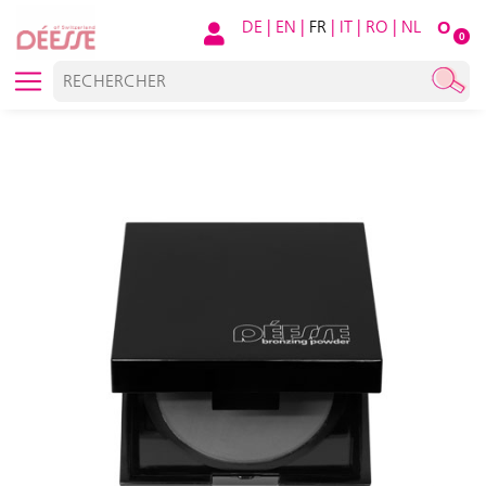
DE
|
EN
|
FR
|
IT
|
RO
|
NL
O
0