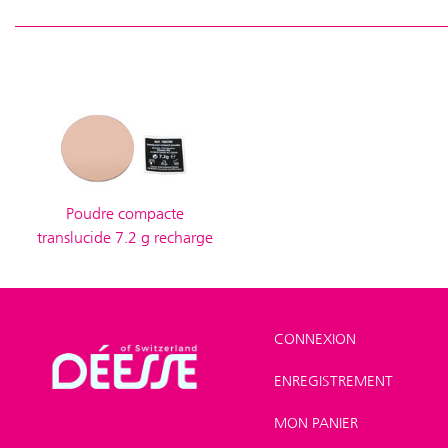
Poudre compacte
translucide 7.2 g recharge
CONNEXION
ENREGISTREMENT
Shop
>
Maquillage
>
MON PANIER
Poudre