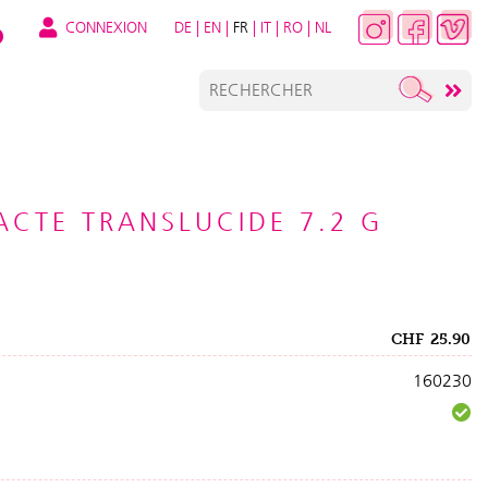
CONNEXION
DE
|
EN
|
FR
|
IT
|
RO
|
NL
CTE TRANSLUCIDE 7.2 G
CHF
25.90
160230