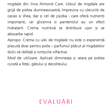
migdale din linia Almond Care. Uleiul de migdale are
grijă de pielea dumneavoastră, împreuna cu uleiurile de
cacao și shea, dar și cel de jojoba - care oferă nutrienți
importanți, iar glicerina si pantenolul au un efect
hidratant. Crema nutritivă se distribuie ușor și se
absoarbe rapid.
Apropo: Crema cu ulei de migdale nu este o experiență
placută doar pentru piele – parfumul plăcut al migdalelor
dulci vă răsfață și simțurile olfactive.
Mod de utilizare: Aplicați dimineața și seara pe pielea
curată a feței, gâtului și decolteului.
EVALUĂRI