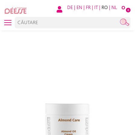
DE
|
EN
|
FR
|
IT
|
RO
|
NL
O
0