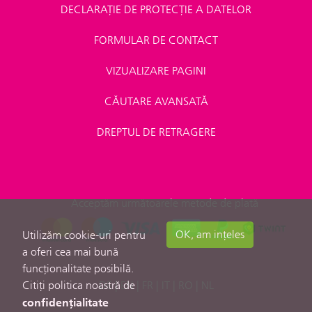
DECLARAȚIE DE PROTECȚIE A DATELOR
FORMULAR DE CONTACT
VIZUALIZARE PAGINI
CĂUTARE AVANSATĂ
DREPTUL DE RETRAGERE
Acceptăm următoarele metode de plată
OK, am ințeles
Utilizăm cookie-uri pentru
a oferi cea mai bună
funcționalitate posibilă.
Citiți politica noastră de
DE
|
EN
|
FR
|
IT
|
RO
|
NL
confidențialitate