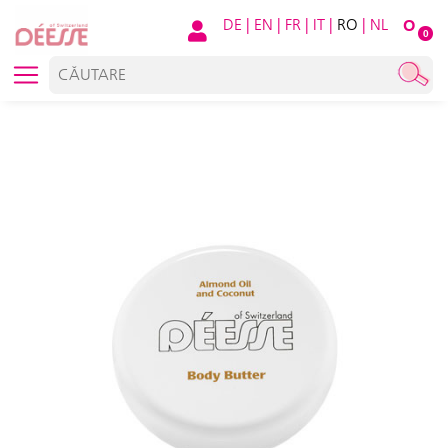
DE
|
EN
|
FR
|
IT
|
RO
|
NL
O
0