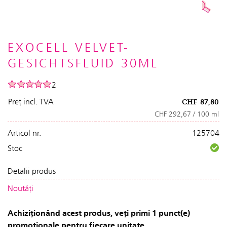
EXOCELL VELVET-
GESICHTSFLUID 30ML
2
Preț incl. TVA
CHF
87,80
CHF 292,67 / 100 ml
Articol nr.
125704
Stoc
Detalii produs
Noutăți
Achiziționând acest produs, veți primi 1 punct(e)
promoționale pentru fiecare unitate.