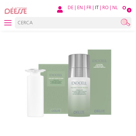
DE
|
EN
|
FR
|
IT
|
RO
|
NL
O
0