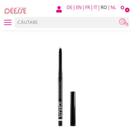
DE
|
EN
|
FR
|
IT
|
RO
|
NL
O
0