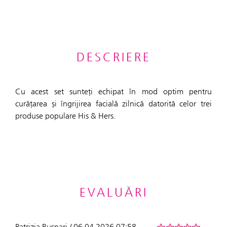
DESCRIERE
Cu acest set sunteți echipat în mod optim pentru
curățarea și îngrijirea facială zilnică datorită celor trei
produse populare His & Hers.
EVALUĂRI
Patrizia Busnari / 06.04.2026 07:58