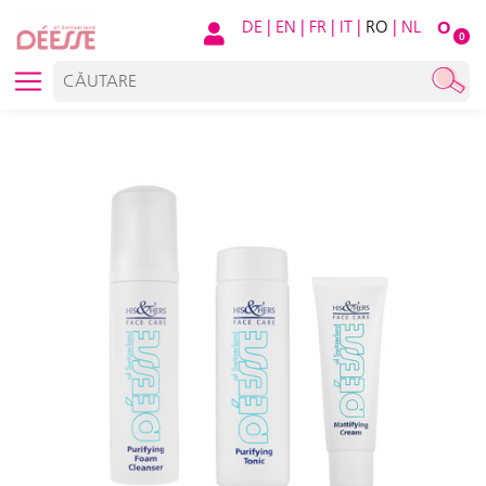
DE
|
EN
|
FR
|
IT
|
RO
|
NL
O
0