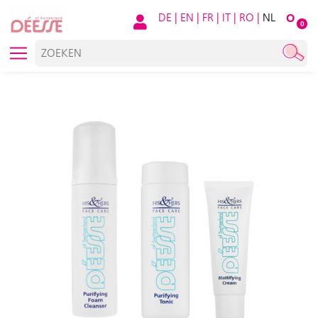
DE
|
EN
|
FR
|
IT
|
RO
|
NL
O
0