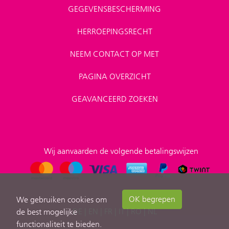
GEGEVENSBESCHERMING
HERROEPINGSRECHT
NEEM CONTACT OP MET
PAGINA OVERZICHT
GEAVANCEERD ZOEKEN
Wij aanvaarden de volgende betalingswijzen
OK begrepen
We gebruiken cookies om
DE
|
EN
|
FR
|
IT
|
RO
|
NL
de best mogelijke
functionaliteit te bieden.