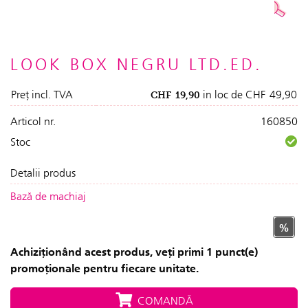
LOOK BOX NEGRU LTD.ED.
Preț incl. TVA
in loc de
CHF
49,90
CHF
19,90
Articol nr.
160850
Stoc
Detalii produs
Bază de machiaj
%
Achiziționând acest produs, veți primi 1 punct(e)
promoționale pentru fiecare unitate.
COMANDĂ