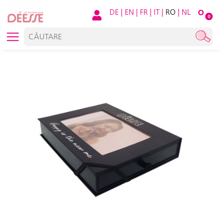
DE
|
EN
|
FR
|
IT
|
RO
|
NL
O
0