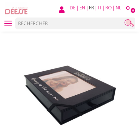
DE
|
EN
|
FR
|
IT
|
RO
|
NL
O
0