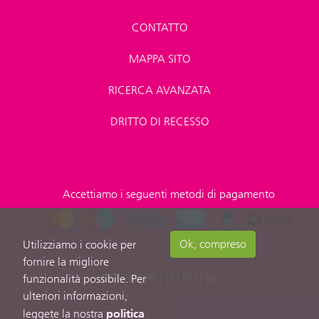
CONTATTO
MAPPA SITO
RICERCA AVANZATA
DRITTO DI RECESSO
Accettiamo i seguenti metodi di pagamento
Ok, compreso
Utilizziamo i cookie per
fornire la migliore
DE
|
EN
|
FR
|
IT
|
RO
|
NL
funzionalità possibile. Per
ulteriori informazioni,
politica
leggete la nostra