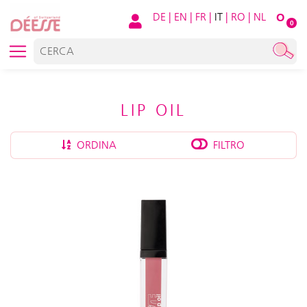
DE
|
EN
|
FR
|
IT
|
RO
|
NL
O
0
LIP OIL
ORDINA
FILTRO