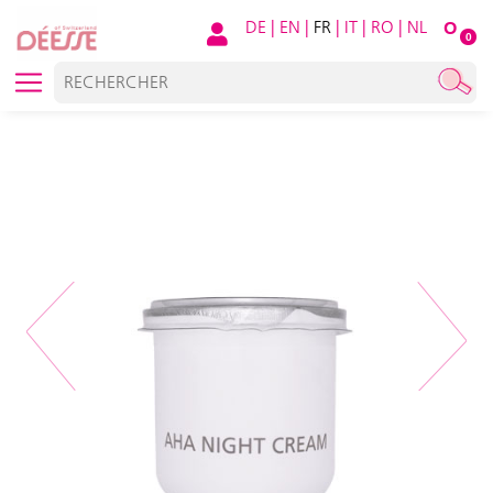
DE
|
EN
|
FR
|
IT
|
RO
|
NL
O
0
Previous
Next