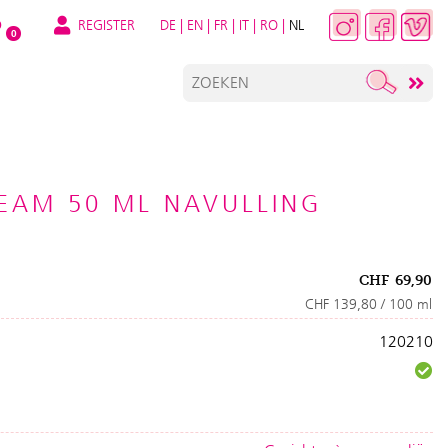
REGISTER
DE
|
EN
|
FR
|
IT
|
RO
|
NL
O
0
EAM 50 ML NAVULLING
CHF
69,90
CHF 139,80 / 100 ml
120210