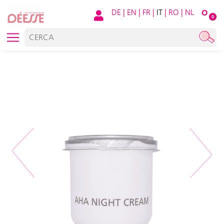
DE
|
EN
|
FR
|
IT
|
RO
|
NL
O
0
Previous
Next