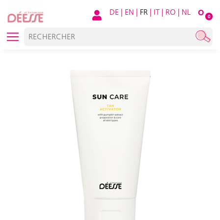
DE
|
EN
|
FR
|
IT
|
RO
|
NL
O
0