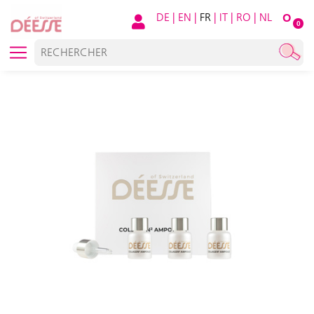
DE
|
EN
|
FR
|
IT
|
RO
|
NL
O
0