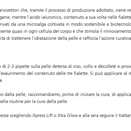
ovettori che, tramite il processo di produzione adottato, viene re
agene, mentre l’acido ialuronico, contenuto a sua volta nelle fialett
ivati da una microalga coltivata in modo sostenibile e biotecnolo
ente quasi in ogni cellula del corpo e che stimola il rinnovamento 
tà di trattenere l’idratazione della pelle e rafforza l’azione curativa
di 2-3 pipette sulla pelle detersa di viso, collo e décolleté e proce
ll’esaurimento del contenuto delle tre fialette. Si può applicare al
e.
lio dalla pelle, raccomandiamo, prima di iniziare la cura, di appl
ella routine per la cura della pelle.
esse scegliendo Xpress Lift o Xtra Glow e alla sera seguire il tratt