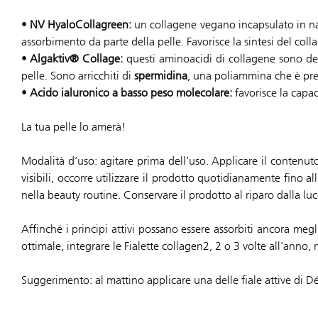
•
NV HyaloCollagreen:
un collagene vegano incapsulato in nan
assorbimento da parte della pelle. Favorisce la sintesi del coll
•
Algaktiv® Collage:
questi aminoacidi di collagene sono der
pelle. Sono arricchiti di
spermidina
, una poliammina che è pres
•
Acido ialuronico a basso peso molecolare:
favorisce la capaci
La tua pelle lo amerà!
Modalità d’uso: agitare prima dell’uso. Applicare il contenuto 
visibili, occorre utilizzare il prodotto quotidianamente fino a
nella beauty routine. Conservare il prodotto al riparo dalla luc
Affinché i principi attivi possano essere assorbiti ancora meg
ottimale, integrare le Fialette collagen2, 2 o 3 volte all’anno, n
Suggerimento: al mattino applicare una delle fiale attive di Dé