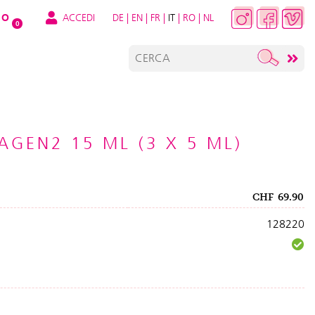
ACCEDI
DE
|
EN
|
FR
|
IT
|
RO
|
NL
O
0
AGEN2 15 ML (3 X 5 ML)
CHF
69.90
128220