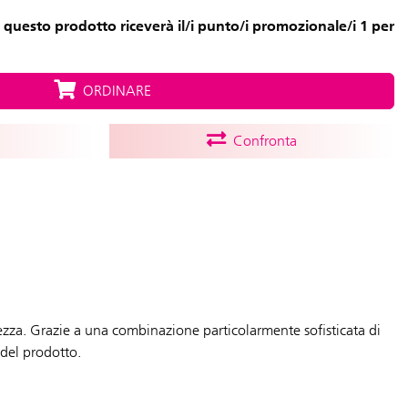
 questo prodotto riceverà il/i punto/i promozionale/i 1 per
ORDINARE
Confronta
lezza. Grazie a una combinazione particolarmente sofisticata di
 del prodotto.