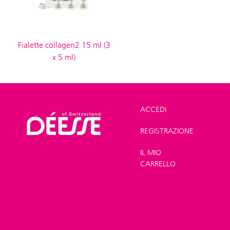
Fialette collagen2 15 ml (3
x 5 ml)
ACCEDI
REGISTRAZIONE
Shop
>
Viso
>
Creme e oli viso
IL MIO
CARRELLO