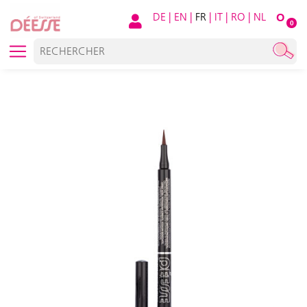
DE
|
EN
|
FR
|
IT
|
RO
|
NL
O
0