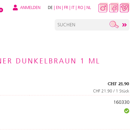
ANMELDEN
DE
|
EN
|
FR
|
IT
|
RO
|
NL
0
INER DUNKELBRAUN 1 ML
CHF
21.90
CHF 21.90 / 1 Stück
160330