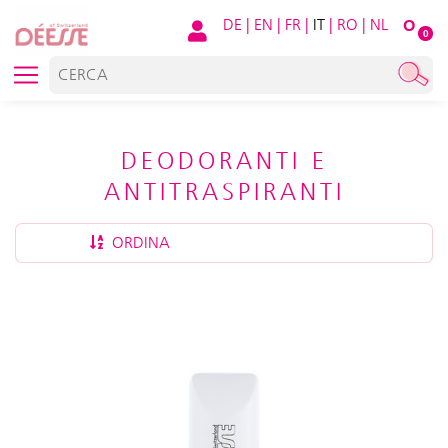
DE
|
EN
|
FR
|
IT
|
RO
|
NL
O
0
DEODORANTI E
ANTITRASPIRANTI
ORDINA