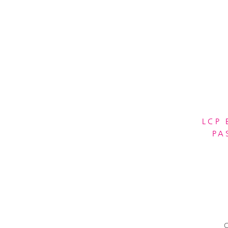
LCP
PA
C