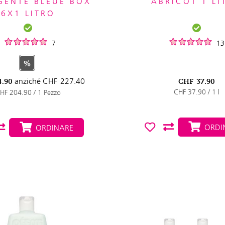
GENTE BLEUE BOX
ABRICOT 1 LI
6X1 LITRO
7
13
%
anziché
CHF
227.40
4.90
CHF
37.90
CHF 37.90 / 1 l
HF 204.90 / 1 Pezzo
ORDI
ORDINARE