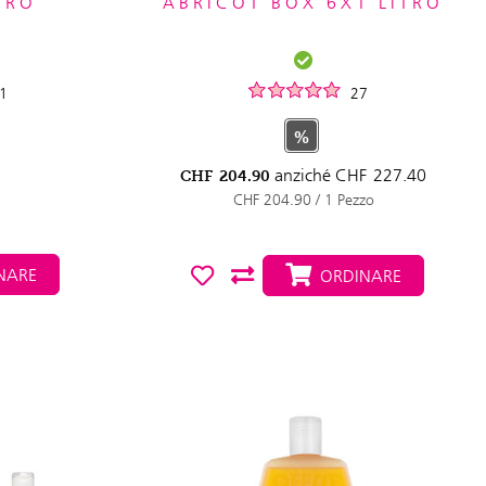
TRO
ABRICOT BOX 6X1 LITRO
1
27
%
anziché
CHF
227.40
CHF
204.90
CHF 204.90 / 1 Pezzo
NARE
ORDINARE