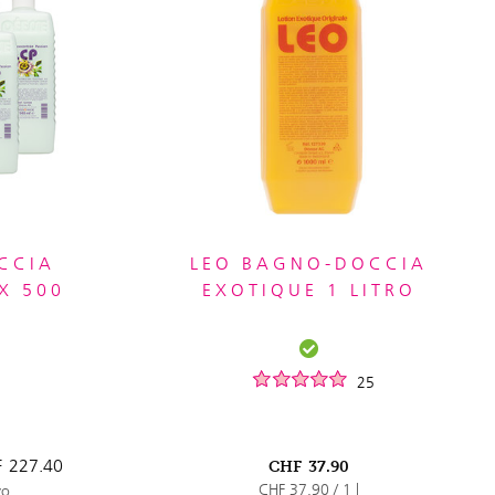
CCIA
LEO BAGNO-DOCCIA
X 500
EXOTIQUE 1 LITRO
25
F
227.40
CHF
37.90
CHF 37.90 / 1 l
zo