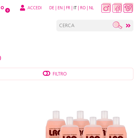
ACCEDI
DE
|
EN
|
FR
|
IT
|
RO
|
NL
O
0
O
FILTRO