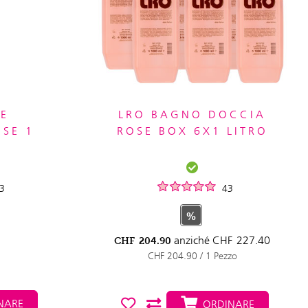
NE
LRO BAGNO DOCCIA
OSE 1
ROSE BOX 6X1 LITRO
3
43
%
anziché
CHF
227.40
CHF
204.90
CHF 204.90 / 1 Pezzo
NARE
ORDINARE