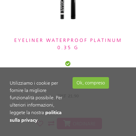
EYELINER WATERPROOF PLATINUM
0.35 G
Ok, compreso
Utilizziamo i cookie per
fornire la migliore
CHF
21.90
funzionalità possibile. Per
ulteriori informazioni,
politica
leggete la nostra
sulla privacy
.
ORDINARE