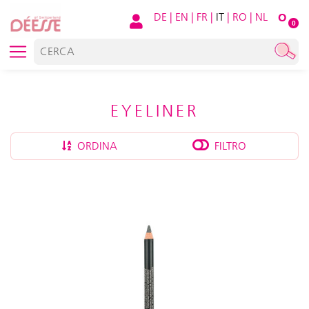
DE
|
EN
|
FR
|
IT
|
RO
|
NL
O
0
EYELINER
ORDINA
FILTRO