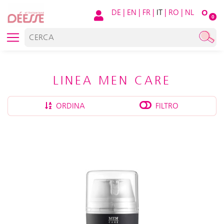
DE
|
EN
|
FR
|
IT
|
RO
|
NL
O
0
LINEA MEN CARE
ORDINA
FILTRO