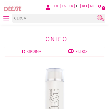
DE
|
EN
|
FR
|
IT
|
RO
|
NL
O
0
TONICO
ORDINA
FILTRO