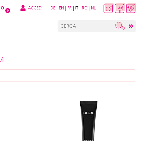
ACCEDI
DE
|
EN
|
FR
|
IT
|
RO
|
NL
O
0
M