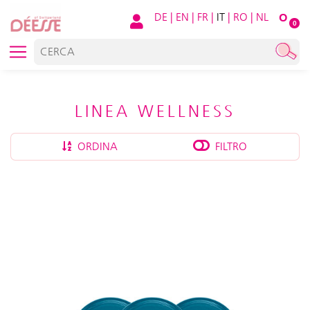
DE
|
EN
|
FR
|
IT
|
RO
|
NL
O
0
LINEA WELLNESS
ORDINA
FILTRO