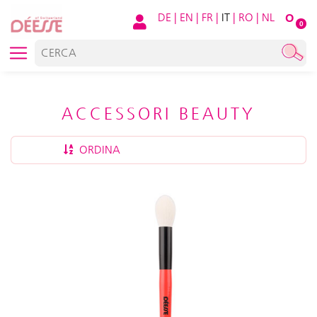
DE
|
EN
|
FR
|
IT
|
RO
|
NL
O
0
ACCESSORI BEAUTY
ORDINA