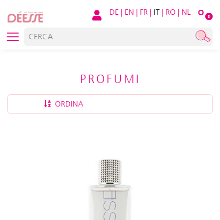
DE
|
EN
|
FR
|
IT
|
RO
|
NL
O
0
PROFUMI
ORDINA