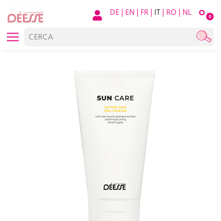
DE
|
EN
|
FR
|
IT
|
RO
|
NL
O
0