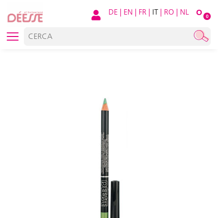
DE
|
EN
|
FR
|
IT
|
RO
|
NL
O
0