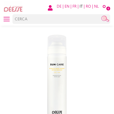
DE
|
EN
|
FR
|
IT
|
RO
|
NL
O
0