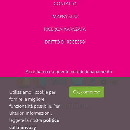
CONTATTO
MAPPA SITO
RICERCA AVANZATA
DRITTO DI RECESSO
Accettiamo i seguenti metodi di pagamento
Ok, compreso
Utilizziamo i cookie per
fornire la migliore
DE
|
EN
|
FR
|
IT
|
RO
|
NL
funzionalità possibile. Per
ulteriori informazioni,
politica
leggete la nostra
sulla privacy
.