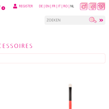
REGISTER
DE
|
EN
|
FR
|
IT
|
RO
|
NL
O
0
ESSOIRES