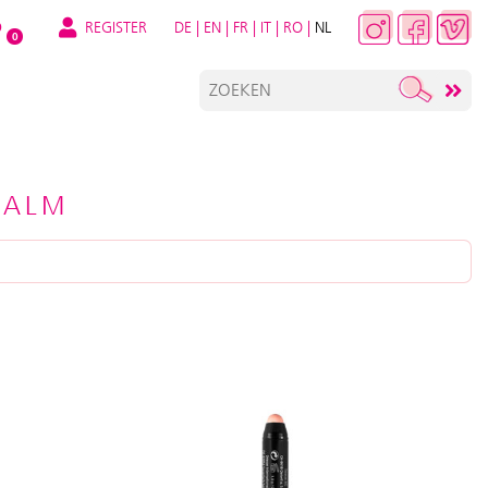
REGISTER
DE
|
EN
|
FR
|
IT
|
RO
|
NL
O
0
BALM