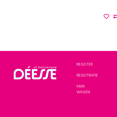
REGISTER
REGISTRATIE
Winkel
>
Make-up
>
Tinted-Lip Balm
MIJN
WAGEN