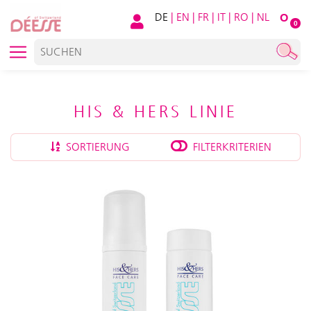
DE
|
EN
|
FR
|
IT
|
RO
|
NL
O
0
HIS & HERS LINIE
SORTIERUNG
FILTERKRITERIEN