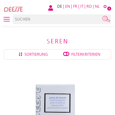
DE
|
EN
|
FR
|
IT
|
RO
|
NL
O
0
SEREN
SORTIERUNG
FILTERKRITERIEN