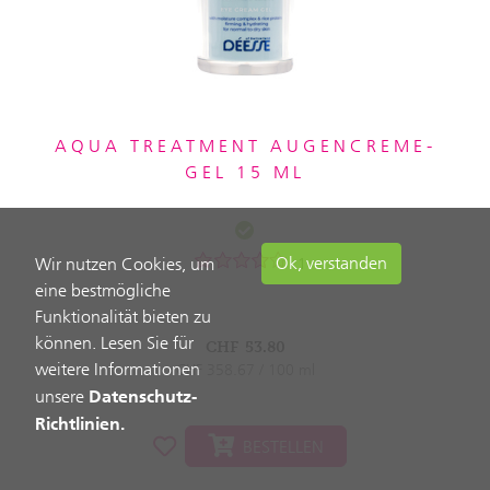
AQUA TREATMENT AUGENCREME-
GEL 15 ML
Ok, verstanden
Wir nutzen Cookies, um
1
eine bestmögliche
Funktionalität bieten zu
können. Lesen Sie für
CHF
53.80
weitere Informationen
CHF 358.67 / 100 ml
Datenschutz-
unsere
Richtlinien.
BESTELLEN