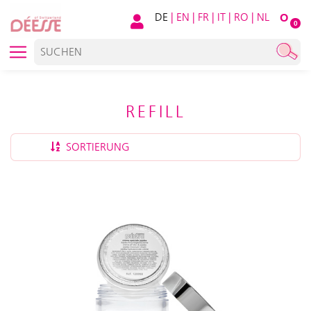
DE
|
EN
|
FR
|
IT
|
RO
|
NL
O
0
REFILL
SORTIERUNG