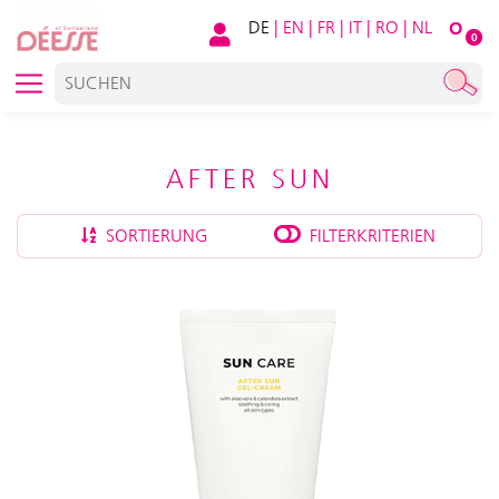
DE
|
EN
|
FR
|
IT
|
RO
|
NL
O
0
AFTER SUN
SORTIERUNG
FILTERKRITERIEN