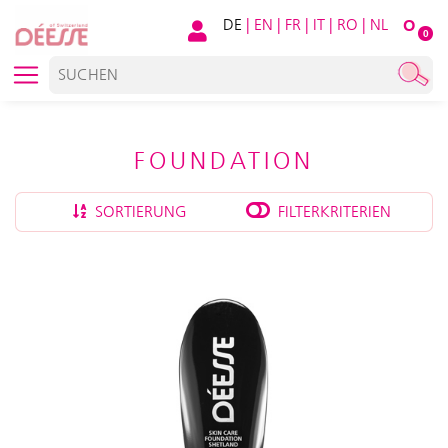
DE
|
EN
|
FR
|
IT
|
RO
|
NL
O
0
FOUNDATION
SORTIERUNG
FILTERKRITERIEN