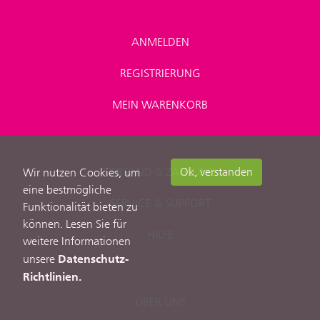
ANMELDEN
REGISTRIERUNG
MEIN WARENKORB
VERSAND & ZAHLUNG
Ok, verstanden
Wir nutzen Cookies, um
eine bestmögliche
SERVICE & SUPPORT
Funktionalität bieten zu
können. Lesen Sie für
HILFE
weitere Informationen
Datenschutz-
unsere
Richtlinien.
ÜBER UNS