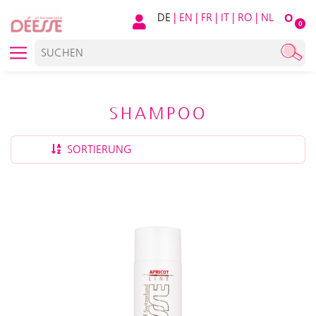
DE
|
EN
|
FR
|
IT
|
RO
|
NL
O
0
SHAMPOO
SORTIERUNG