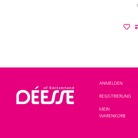
ANMELDEN
REGISTRIERUNG
SHOP
>
Hände und
MEIN
Füsse
>
Handpflege
WARENKORB