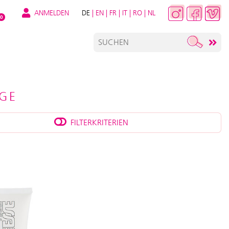
ANMELDEN
DE
|
EN
|
FR
|
IT
|
RO
|
NL
0
GE
FILTERKRITERIEN