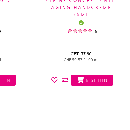
0 ML
ALPINE CONCEPT ANTI-
AGING HANDCREME
75ML
9
6
CHF
37.90
l
CHF 50.53 / 100 ml
LLEN
BESTELLEN