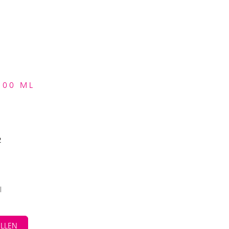
100 ML
2
l
LLEN