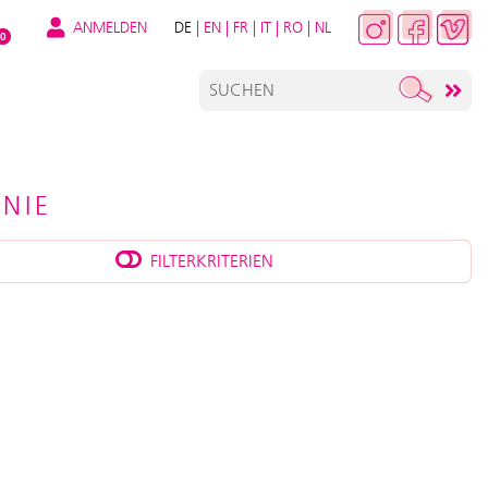
ANMELDEN
DE
|
EN
|
FR
|
IT
|
RO
|
NL
0
NIE
FILTERKRITERIEN