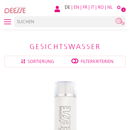
DE
|
EN
|
FR
|
IT
|
RO
|
NL
O
0
GESICHTSWASSER
SORTIERUNG
FILTERKRITERIEN