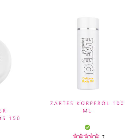
E
ZARTES KÖRPERÖL 100
ER
ML
S 150
7