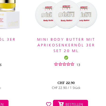
ÖL 3ER
MINI BODY BUTTER MIT
APRIKOSENKERNÖL 3ER
SET 20 ML
6
13
CHF
22.90
k
CHF 22.90 / 1 Stück
EN
BESTELLEN