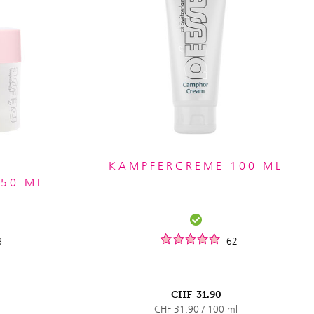
T
KAMPFERCREME 100 ML
150 ML
8
62
CHF
31.90
l
CHF 31.90 / 100 ml