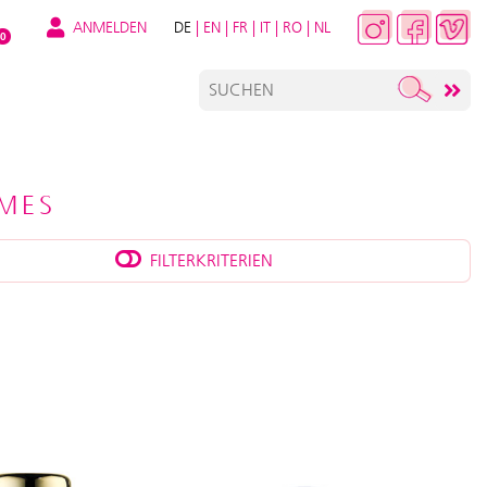
ANMELDEN
DE
|
EN
|
FR
|
IT
|
RO
|
NL
0
MES
FILTERKRITERIEN