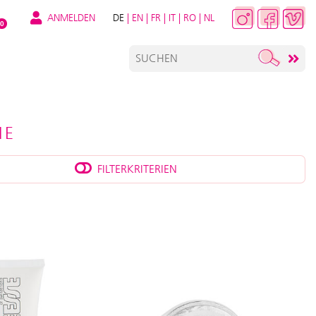
ANMELDEN
DE
|
EN
|
FR
|
IT
|
RO
|
NL
0
IE
FILTERKRITERIEN