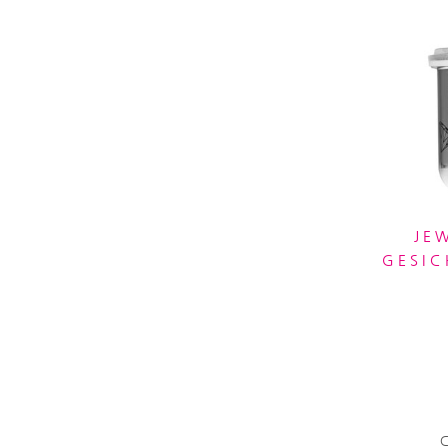
JE
GESIC
C