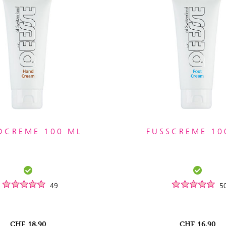
DCREME 100 ML
FUSSCREME 10
49
5
CHF
18.90
CHF
16.90