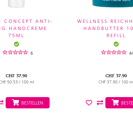
E CONCEPT ANTI-
WELLNESS REICH
NG HANDCREME
HANDBUTTER 1
75ML
REFILL
6
4
CHF
37.90
CHF
37.90
CHF 50.53 / 100 ml
CHF 37.90 / 100 m
BESTELLEN
BESTE