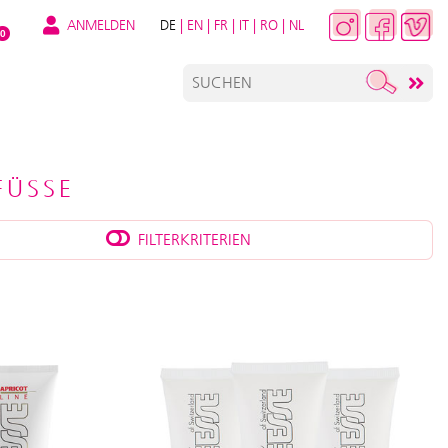
ANMELDEN
DE
|
EN
|
FR
|
IT
|
RO
|
NL
0
FÜSSE
FILTERKRITERIEN