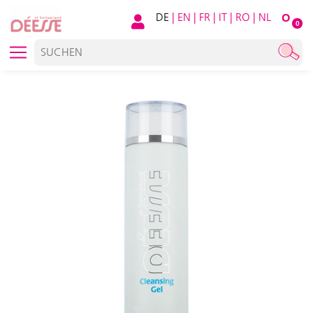
DE
|
EN
|
FR
|
IT
|
RO
|
NL
O
0