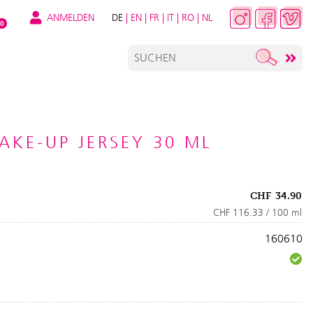
ANMELDEN
DE
|
EN
|
FR
|
IT
|
RO
|
NL
0
AKE-UP JERSEY 30 ML
CHF
34.90
CHF 116.33 / 100 ml
160610