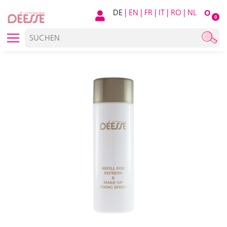
DE
|
EN
|
FR
|
IT
|
RO
|
NL
O
0