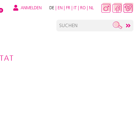
ANMELDEN
DE
|
EN
|
FR
|
IT
|
RO
|
NL
0
TAT