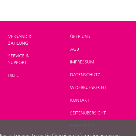
VERSAND &
ÜBER UNS
ZAHLUNG
AGB
SERVICE &
IMPRESSUM
SUPPORT
DATENSCHUTZ
HILFE
WIDERRUFSRECHT
KONTAKT
SEITENÜBERSICHT
ERWEITERTE
SUCHE
ten zu können. Lesen Sie für weitere Informationen unsere